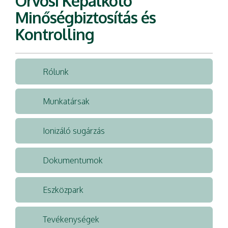
Orvosi Képalkotó
Minőségbiztosítás és
Kontrolling
Rólunk
Munkatársak
Ionizáló sugárzás
Dokumentumok
Eszközpark
Tevékenységek