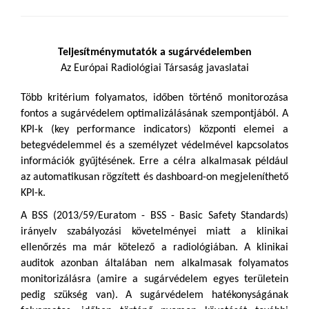
Teljesítménymutatók a sugárvédelemben
Az Európai Radiológiai Társaság javaslatai
Több kritérium folyamatos, időben történő monitorozása
fontos a sugárvédelem optimalizálásának szempontjából. A
KPI-k (key performance indicators) központi elemei a
betegvédelemmel és a személyzet védelmével kapcsolatos
információk gyűjtésének. Erre a célra alkalmasak például
az automatikusan rögzített és dashboard-on megjeleníthető
KPI-k.
A BSS (2013/59/Euratom - BSS - Basic Safety Standards)
irányelv szabályozási követelményei miatt a klinikai
ellenőrzés ma már kötelező a radiológiában. A klinikai
auditok azonban általában nem alkalmasak folyamatos
monitorizálásra (amire a sugárvédelem egyes területein
pedig szükség van). A sugárvédelem hatékonyságának