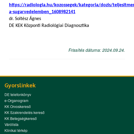
https://radiologia.hu/kozossegek/kategoria/dozis/teljesitm
a-sugarvedelemben_1608982141
dr. Soltész Ágnes
DE KEK Központi Radiológiai Diagnosztika
Frissítés dátuma: 2024.09.24.
Gyorslinkek
DE telefonkönyv
e-Organogram
KK Orvoskereső
KK Szakrendelés kereső
KK Betegségkereső
Várólista
Klinikai térkép