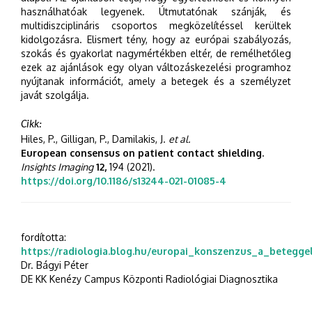
használhatóak legyenek. Útmutatónak szánják, és
multidiszciplináris csoportos megközelítéssel kerültek
kidolgozásra. Elismert tény, hogy az európai szabályozás,
szokás és gyakorlat nagymértékben eltér, de remélhetőleg
ezek az ajánlások egy olyan változáskezelési programhoz
nyújtanak információt, amely a betegek és a személyzet
javát szolgálja.
Cikk:
Hiles, P., Gilligan, P., Damilakis, J.
et al.
European consensus on patient contact shielding.
Insights Imaging
12,
194 (2021).
https://doi.org/10.1186/s13244-021-01085-4
fordította:
https://radiologia.blog.hu/europai_konszenzus_a_betegg
Dr. Bágyi Péter
DE KK Kenézy Campus Központi Radiológiai Diagnosztika