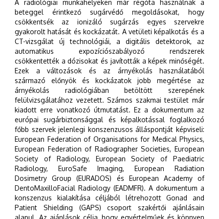
A radiológiai munkahelyeken már régóta használnak a
beteggel érintkező sugárvédő megoldásokat, hogy
csökkentsék az ionizáló sugárzás egyes szervekre
gyakorolt hatását és kockázatát. A vetületi képalkotás és a
CT-vizsgálat új technológiái, a digitális detektorok, az
automatikus expozíciószabályozó rendszerek
csökkentették a dózisokat és javították a képek minőségét.
Ezek a változások és az árnyékolás használatából
származó előnyök és kockázatok jobb megértése az
árnyékolás radiológiában betöltött szerepének
felülvizsgálatához vezetett. Számos szakmai testület már
kiadott erre vonatkozó útmutatást. Ez a dokumentum az
európai sugárbiztonsággal és képalkotással foglalkozó
főbb szervek jelenlegi konszenzusos álláspontját képviseli:
European Federation of Organisations for Medical Physics,
European Federation of Radiographer Societies, European
Society of Radiology, European Society of Paediatric
Radiology, EuroSafe Imaging, European Radiation
Dosimetry Group (EURADOS) és European Academy of
DentoMaxilloFacial Radiology (EADMFR). A dokumentum a
konszenzus kialakítása céljából létrehozott Gonad and
Patient Shielding (GAPS) csoport szakértői ajánlásain
alapul. Az ajánlások célja, hogy egyértelműek és könnyen