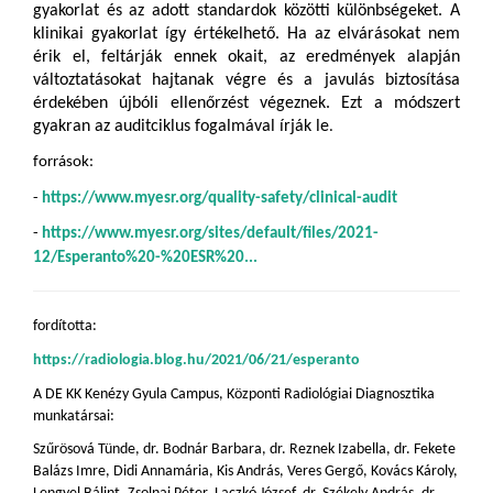
gyakorlat és az adott standardok közötti különbségeket. A
klinikai gyakorlat így értékelhető. Ha az elvárásokat nem
érik el, feltárják ennek okait, az eredmények alapján
változtatásokat hajtanak végre és a javulás biztosítása
érdekében újbóli ellenőrzést végeznek. Ezt a módszert
gyakran az auditciklus fogalmával írják le
.
források:
-
https://www.myesr.org/quality-safety/clinical-audit
-
https://www.myesr.org/sites/default/files/2021-
12/Esperanto%20-%20ESR%20...
fordította:
https://radiologia.blog.hu/2021/06/21/esperanto
A DE KK Kenézy Gyula Campus, Központi Radiológiai Diagnosztika
munkatársai:
Szűrösová Tünde, dr. Bodnár Barbara, dr. Reznek Izabella, dr. Fekete
Balázs Imre, Didi Annamária, Kis András, Veres Gergő, Kovács Károly,