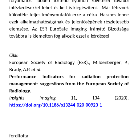
folyamatos, időben történő nyomon követését további
intézkedésekkel lehet és kell is kiegészíteni. Már léteznek
különféle teljesítménymutatók erre a célra. Hasznos lenne
ezek alkalmazhatóságának és jelentőségének részletesebb
elemzése. Az ESR EuroSafe Imaging Irányító Bizottsága
továbbra is kiemelten foglalkozik ezzel a kérdéssel.
Cikk:
European Society of Radiology (ESR)., Mildenberger, P.,
Brady, A.P.
et al.
Performance indicators for radiation protection
management: suggestions from the European Society of
Radiology.
Insights Imaging
11,
134 (2020).
https://doi.org/10.1186/s13244-020-00923-1
fordította: