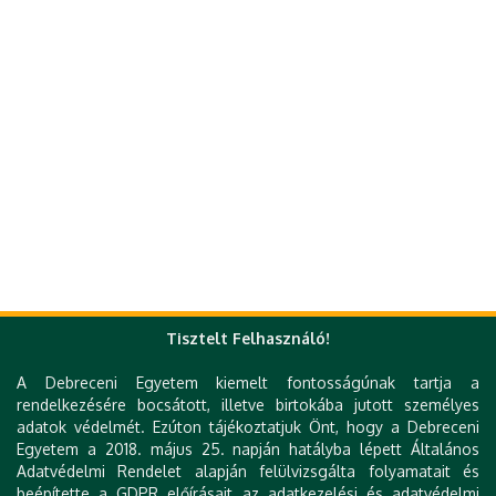
Tisztelt Felhasználó!
A Debreceni Egyetem kiemelt fontosságúnak tartja a
rendelkezésére bocsátott, illetve birtokába jutott személyes
adatok védelmét. Ezúton tájékoztatjuk Önt, hogy a Debreceni
Egyetem a 2018. május 25. napján hatályba lépett Általános
Adatvédelmi Rendelet alapján felülvizsgálta folyamatait és
beépítette a GDPR előírásait az adatkezelési és adatvédelmi