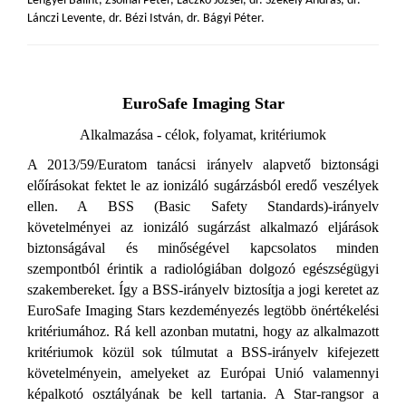
Lengyel Bálint, Zsolnai Péter, Laczkó József, dr. Székely András, dr.
Lánczi Levente, dr. Bézi István, dr. Bágyi Péter.
EuroSafe Imaging Star
Alkalmazása - célok, folyamat, kritériumok
A 2013/59/Euratom tanácsi irányelv alapvető biztonsági
előírásokat fektet le az ionizáló sugárzásból eredő veszélyek
ellen. A BSS (Basic Safety Standards)-irányelv
követelményei az ionizáló sugárzást alkalmazó eljárások
biztonságával és minőségével kapcsolatos minden
szempontból érintik a radiológiában dolgozó egészségügyi
szakembereket. Így a BSS-irányelv biztosítja a jogi keretet az
EuroSafe Imaging Stars kezdeményezés legtöbb önértékelési
kritériumához. Rá kell azonban mutatni, hogy az alkalmazott
kritériumok közül sok túlmutat a BSS-irányelv kifejezett
követelményein, amelyeket az Európai Unió valamennyi
képalkotó osztályának be kell tartania. A Star-rangsor a