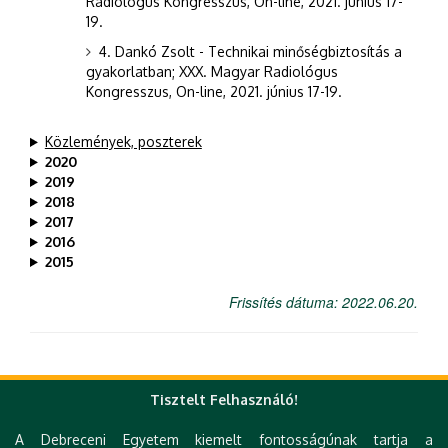
Radiológus Kongresszus, On-line, 2021. június 17-
19.
4. Dankó Zsolt - Technikai minőségbiztosítás a
gyakorlatban; XXX. Magyar Radiológus
Kongresszus, On-line, 2021. június 17-19.
Közlemények, poszterek
2020
2019
2018
2017
2016
2015
Frissítés dátuma: 2022.06.20.
Tisztelt Felhasználó!
Gyorslinkek
A Debreceni Egyetem kiemelt fontosságúnak tartja a