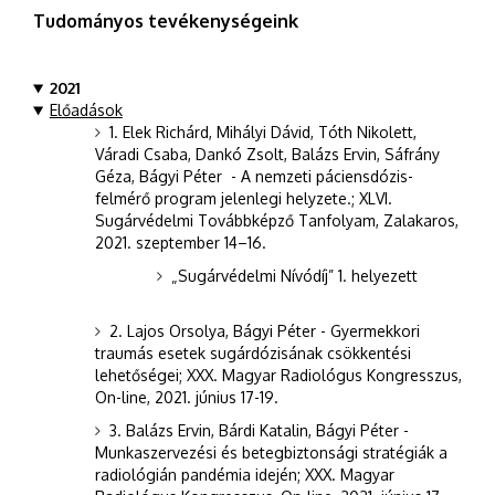
Tudományos tevékenységeink
2021
Előadások
1. Elek Richárd, Mihályi Dávid, Tóth Nikolett,
Váradi Csaba, Dankó Zsolt, Balázs Ervin, Sáfrány
Géza, Bágyi Péter - A nemzeti páciensdózis-
felmérő program jelenlegi helyzete.; XLVI.
Sugárvédelmi Továbbképző Tanfolyam, Zalakaros,
2021. szeptember 14–16.
„Sugárvédelmi Nívódíj” 1. helyezett
2. Lajos Orsolya, Bágyi Péter - Gyermekkori
traumás esetek sugárdózisának csökkentési
lehetőségei; XXX. Magyar Radiológus Kongresszus,
On-line, 2021. június 17-19.
3. Balázs Ervin, Bárdi Katalin, Bágyi Péter -
Munkaszervezési és betegbiztonsági stratégiák a
radiológián pandémia idején; XXX. Magyar