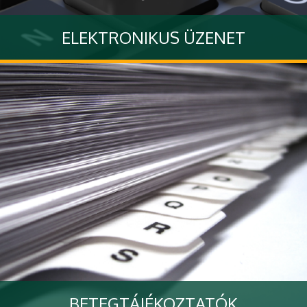
ELEKTRONIKUS ÜZENET
Küldjön nekünk üzenetet interaktív űrlapon keresztül
Tovább
BETEGTÁJÉKOZTATÓK