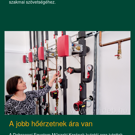
szakmai szövetségéhez.
A jobb hőérzetnek ára van
A Debreceni Egyetem Műszaki Karának kutatói arra jutottak,