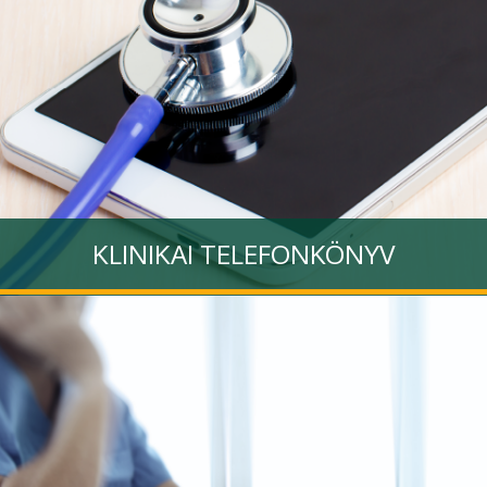
KLINIKAI TELEFONKÖNYV
A Klinikai Központ munkatársaira épített összetett kereső
alkalmazás, mely a könnyű elérhetőséget támogatja
Tovább