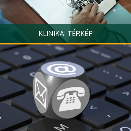
KLINIKAI TÉRKÉP
Google Maps alapú térkép, melyben a Klinikai Központ
épületeire kereshet
Tovább