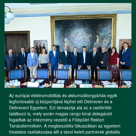
Az európai elektromobilitás és akkumulátorgyártás egyik
legfontosabb új központjává léphet elő Debrecen és a
Debreceni Egyetem. Ezt támasztja alá az a csütörtöki
találkozó is, mely során magas rangú kínai delegációt
fogadtak az intézmény vezetői a Főépület Rektori
Tanácstermében. A megbeszélés fókuszában az egyetem
hivatalos csatlakozása állt a távol-keleti partnerek globális