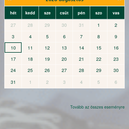
hét
kedd
sze
csüt
pén
szo
vas
27
28
29
30
31
1
2
3
4
5
6
7
8
9
10
11
12
13
14
15
16
17
18
19
20
21
22
23
24
25
26
27
28
29
30
31
1
2
3
4
5
6
Tovább az összes eseményre