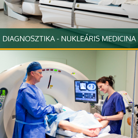
DIAGNOSZTIKA - NUKLEÁRIS MEDICINA
Diagnosztikai tevékenyégünkkel kapcsolatban olvashat
hasznos információkat
Tovább