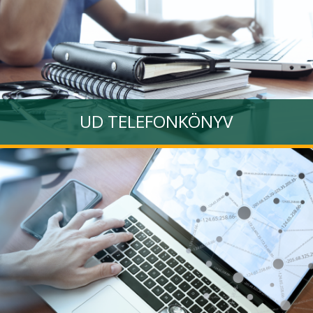
UD TELEFONKÖNYV
A DE dolgozóit tartalmazó telefonkönyv
Tovább