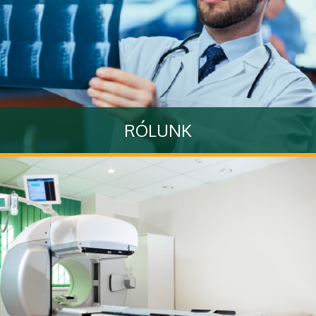
RÓLUNK
Itt olvashatja el Klinikánk történetét
Tovább