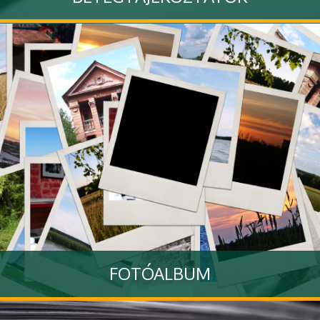
Tovább
FOTÓALBUM
A Klinikánkhoz kapcsolódó rendezvényekről készült