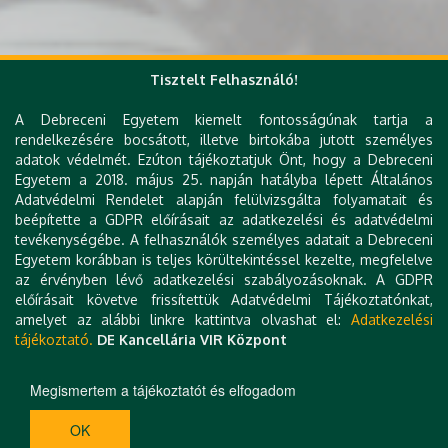
Tisztelt Felhasználó!
Gyorslinkek
A Debreceni Egyetem kiemelt fontosságúnak tartja a
DE telefonkönyv
rendelkezésére bocsátott, illetve birtokába jutott személyes
e-Organogram
adatok védelmét. Ezúton tájékoztatjuk Önt, hogy a Debreceni
KK Orvoskereső
Egyetem a 2018. május 25. napján hatályba lépett Általános
KK Szakrendelés kereső
Adatvédelmi Rendelet alapján felülvizsgálta folyamatait és
KK Betegségkereső
beépítette a GDPR előírásait az adatkezelési és adatvédelmi
Várólista
tevékenységébe. A felhasználók személyes adatait a Debreceni
Klinikai térkép
Egyetem korábban is teljes körültekintéssel kezelte, megfelelve
Levelezés
az érvényben lévő adatkezelési szabályozásoknak. A GDPR
Állásajánlatok
előírásait követve frissítettük Adatvédelmi Tájékoztatónkat,
Hibabejelentés
amelyet az alábbi linkre kattintva olvashat el:
Adatkezelési
Kapcsolat
tájékoztató.
DE Kancellária VIR Központ
Technikai információk
Impresszum
Megismertem a tájékoztatót és elfogadom
H-4032 DEBRECEN, NAGYERDEI KÖRÚT 98. | TEL.: +36 52 411 717 | E-MAIL:
OK
RADIOLOGIA@MED:UNIDEB:HU