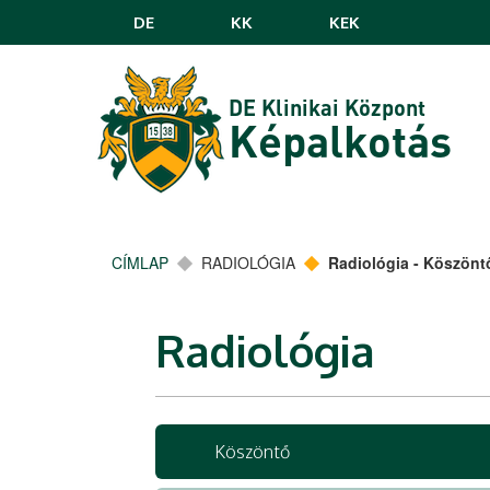
Ugrás a tartalomra
DE
KK
KEK
DE Klinikai Központ
Képalkotás
CÍMLAP
RADIOLÓGIA
Radiológia - Köszönt
Radiológia
Köszöntő