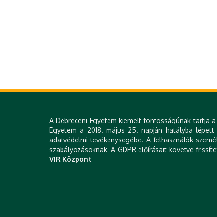
A Debreceni Egyetem kiemelt fontosságúnak tartja a 
Egyetem a 2018. május 25. napján hatályba lépett Á
adatvédelmi tevékenységébe. A felhasználók személy
szabályozásoknak. A GDPR előírásait követve frissíte
VIR Központ
KLINIKAI KÖZPON
H-4032 DEBRECEN, NAGYERDEI KÖRÚT 98. | TEL.: +36 52 411 