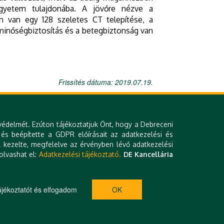
Egyetem tulajdonába. A jövőre nézve a
an van egy 128 szeletes CT telepítése, a
minőségbiztosítás és a betegbiztonság van
Frissítés dátuma: 2019.07.19.
védelmét. Ezúton tájékoztatjuk Önt, hogy a Debreceni
 és beépítette a GDPR előírásait az adatkezelési és
 kezelte, megfelelve az érvényben lévő adatkezelési
olvashat el:
Adatkezelési tájékoztató.
DE Kancellária
Klinikai térkép
Kapcsolat
Levelezés
Technikai információk
Állásajánlatok
Impresszum
Hibabejelentés
jékoztatót és elfogadom
OK