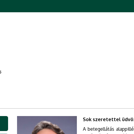
ő
Sok szeretettel üdvö
A betegellátás alappill