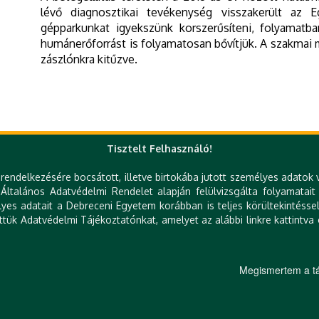
lévő diagnosztikai tevékenység visszakerült az 
gépparkunkat igyekszünk korszerűsíteni, folyamatb
humánerőforrást is folyamatosan bővítjük. A szakmai 
zászlónkra kitűzve.
Tisztelt Felhasználó!
rendelkezésére bocsátott, illetve birtokába jutott személyes adatok 
ltalános Adatvédelmi Rendelet alapján felülvizsgálta folyamatait
Gyorslinkek
es adatait a Debreceni Egyetem korábban is teljes körültekintéssel
ttük Adatvédelmi Tájékoztatónkat, amelyet az alábbi linkre kattintva 
DE telefonkönyv
KK Orvoskereső
e-Organogram
KK Szakrendelés kereső
T
KK Betegségkereső
Várólista
Megismertem a tá
717 | E-MAIL: RADIOLOGIA@MED:UNIDEB:HU