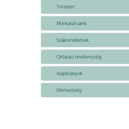
Történet
Munkatársaink
Szakrendelések
Oktatási tevékenység
Alapítványok
Elérhetőség