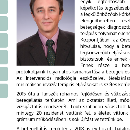
egyik legfontosabb 
képalkotás legszélesebb
a legkülönbözőbb kórk
elengedhetetlen es
betegségek diagnoszti
terápiás folyamat ellen
Központjában, az Orvo
hitvallása, hogy a be
legkorszerűbb eljárások
biztosítsuk, és ennek
Ennek része a bete
protokolljaink folyamatos karbantartása a betegek es
Az intervenciós radiológia eszközeivel (érelzárá
minimálisan invazív terápiás eljárásokat is széles körű
2015 óta a Tanszék rohamos fejlődésen és változás
betegellátás területén. Ami az oktatást illeti, mód
vizsgáztatás rendszerét. Több szabadon választott k
mintegy 20 rezidenst vettünk fel, s életet vittünk 
grémium működésében is sok újítást vezettünk be.
A betegellátás területén a 2018-as év hozott hatal