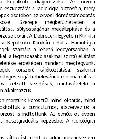
a képalkotó diagnosztika. Az orvosi
 eszköztárát a radiológia biztosítja, mely
épek esetében az orvosi döntéstámogatás
zköze. Szerepe megkerülhetetlen a
zálása, súlyosságának megállapítása és a
őrzése során. A Debreceni Egyetem Klinikai
si Képalkotó Klinikán belül a Radiológia
tegek számára a lehető leggyorsabban, a
kal, a legmagasabb szakmai szintű ellátást
 elérése érdekében mindent megtegyünk.
gek korszerű tájékoztatása, szakmai
etleges sugárterhelésének minimalizálása.
sok, célzott kezelések, mintavételek) a
en alkalmazzuk.
on mentünk keresztül mind oktatás, mind
osítottuk a curriculumot, átszerveztük a
urzust is indítottunk. Az elmúlt öt évben
a posztgraduális képzésbe. A radiológiai
mas változást, mert az addig magánkézben