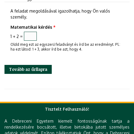
A feladat megoldásával igazolhatja, hogy Ön valós
személy.
Matematikai kérdés
*
1 + 2 =
Oldd meg ezt az egyszerű feladványt és írd be az eredményt. Pl.:
ha ezt látod: 1 + 3, akkor írd be azt, hogy 4.
Tisztelt Felhasználó!
Gyorslinkek
A Debreceni Egyetem kiemelt fontosságúnak tartja a
DE telefonkönyv
rendelkezésére bocsátott, illetve birtokába jutott személyes
e-Organogram
adatok védelmét. Ezúton tájékoztatjuk Önt, hogy a Debreceni