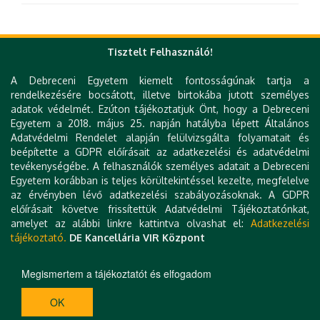
Tisztelt Felhasználó!
Gyorslinkek
A Debreceni Egyetem kiemelt fontosságúnak tartja a
DE telefonkönyv
rendelkezésére bocsátott, illetve birtokába jutott személyes
e-Organogram
adatok védelmét. Ezúton tájékoztatjuk Önt, hogy a Debreceni
KK Orvoskereső
Egyetem a 2018. május 25. napján hatályba lépett Általános
KK Szakrendelés kereső
Adatvédelmi Rendelet alapján felülvizsgálta folyamatait és
KK Betegségkereső
beépítette a GDPR előírásait az adatkezelési és adatvédelmi
Várólista
tevékenységébe. A felhasználók személyes adatait a Debreceni
Klinikai térkép
Egyetem korábban is teljes körültekintéssel kezelte, megfelelve
Levelezés
az érvényben lévő adatkezelési szabályozásoknak. A GDPR
Állásajánlatok
előírásait követve frissítettük Adatvédelmi Tájékoztatónkat,
Hibabejelentés
amelyet az alábbi linkre kattintva olvashat el:
Adatkezelési
Kapcsolat
tájékoztató.
DE Kancellária VIR Központ
Technikai információk
Impresszum
Megismertem a tájékoztatót és elfogadom
H-4032 DEBRECEN, NAGYERDEI KÖRÚT 98. | TEL.: +36 52 411 717 | E-MAIL:
OK
RADIOLOGIA@MED:UNIDEB:HU