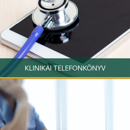
KLINIKAI TELEFONKÖNYV
A Klinikai Központ munkatársaira épített összetett kereső
alkalmazás, mely a könnyű elérhetőséget támogatja
Tovább