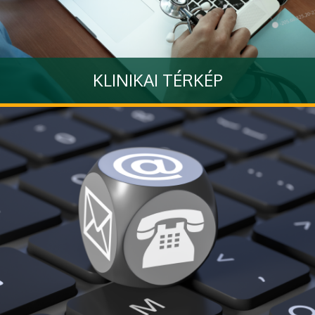
KLINIKAI TÉRKÉP
Google Maps alapú térkép, melyben a Klinikai Központ
épületeire kereshet
Tovább