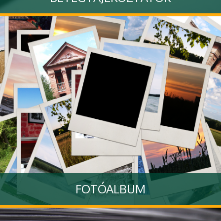
Tovább
FOTÓALBUM
A Klinikánkhoz kapcsolódó rendezvényekről készült