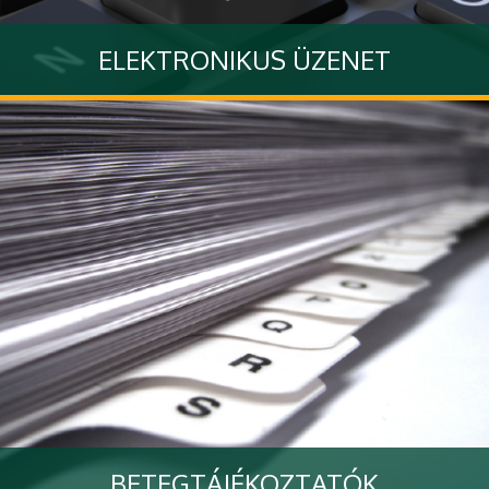
ELEKTRONIKUS ÜZENET
Küldjön nekünk üzenetet interaktív űrlapon keresztül
Tovább
BETEGTÁJÉKOZTATÓK