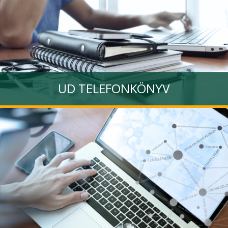
UD TELEFONKÖNYV
A DE dolgozóit tartalmazó telefonkönyv
Tovább