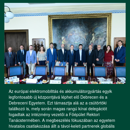
Az európai elektromobilitás és akkumulátorgyártás egyik
legfontosabb új központjává léphet elő Debrecen és a
Debreceni Egyetem. Ezt támasztja alá az a csütörtöki
találkozó is, mely során magas rangú kínai delegációt
fogadtak az intézmény vezetői a Főépület Rektori
Tanácstermében. A megbeszélés fókuszában az egyetem
hivatalos csatlakozása állt a távol-keleti partnerek globális