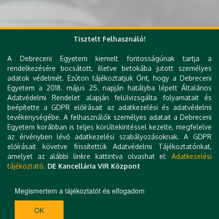
Tisztelt Felhasználó!
Gyorslinkek
A Debreceni Egyetem kiemelt fontosságúnak tartja a
DE telefonkönyv
rendelkezésére bocsátott, illetve birtokába jutott személyes
e-Organogram
adatok védelmét. Ezúton tájékoztatjuk Önt, hogy a Debreceni
KK Orvoskereső
Egyetem a 2018. május 25. napján hatályba lépett Általános
KK Szakrendelés kereső
Adatvédelmi Rendelet alapján felülvizsgálta folyamatait és
KK Betegségkereső
beépítette a GDPR előírásait az adatkezelési és adatvédelmi
Várólista
tevékenységébe. A felhasználók személyes adatait a Debreceni
Klinikai térkép
Egyetem korábban is teljes körültekintéssel kezelte, megfelelve
Levelezés
az érvényben lévő adatkezelési szabályozásoknak. A GDPR
Állásajánlatok
előírásait követve frissítettük Adatvédelmi Tájékoztatónkat,
Hibabejelentés
amelyet az alábbi linkre kattintva olvashat el:
Adatkezelési
Kapcsolat
tájékoztató.
DE Kancellária VIR Központ
Technikai információk
Impresszum
Megismertem a tájékoztatót és elfogadom
H-4032 DEBRECEN, NAGYERDEI KÖRÚT 98. | TEL.: +36 52 411 717 | E-MAIL:
OK
RADIOLOGIA@MED:UNIDEB:HU