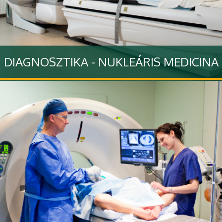
DIAGNOSZTIKA - NUKLEÁRIS MEDICINA
Diagnosztikai tevékenyégünkkel kapcsolatban olvashat
hasznos információkat
Tovább