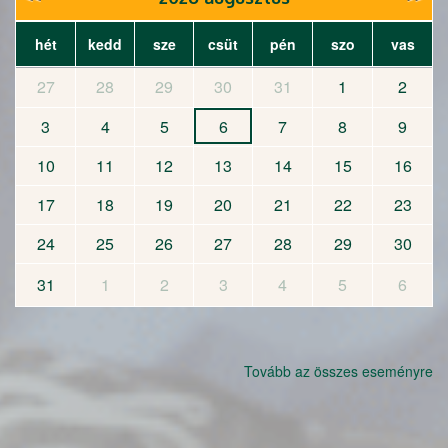
hét
kedd
sze
csüt
pén
szo
vas
27
28
29
30
31
1
2
3
4
5
6
7
8
9
10
11
12
13
14
15
16
17
18
19
20
21
22
23
24
25
26
27
28
29
30
31
1
2
3
4
5
6
Tovább az összes eseményre