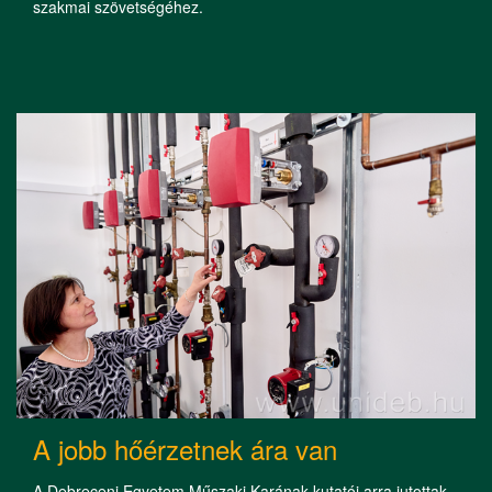
szakmai szövetségéhez.
A jobb hőérzetnek ára van
A Debreceni Egyetem Műszaki Karának kutatói arra jutottak,