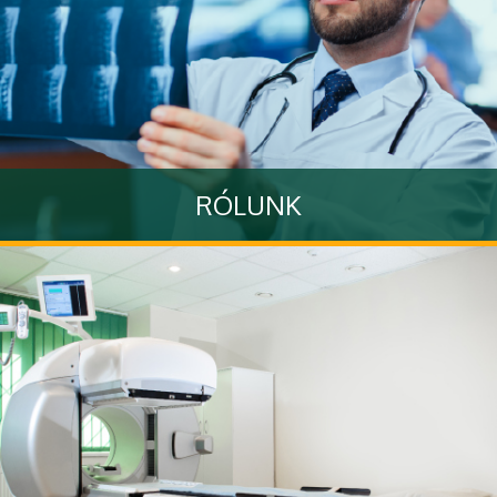
RÓLUNK
Itt olvashatja el Klinikánk történetét
Tovább