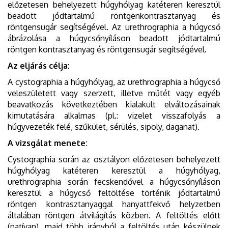
előzetesen behelyezett húgyhólyag katéteren keresztül
beadott jódtartalmú röntgenkontrasztanyag és
röntgensugár segítségével. Az urethrographia a húgycső
ábrázolása a húgycsőnyíláson beadott jódtartalmú
röntgen kontrasztanyag és röntgensugár segítségével.
Az eljárás célja:
A cystographia a húgyhólyag, az urethrographia a húgycső
veleszületett vagy szerzett, illetve műtét vagy egyéb
beavatkozás következtében kialakult elváltozásainak
kimutatására alkalmas (pl.: vizelet visszafolyás a
húgyvezeték felé, szűkület, sérülés, sipoly, daganat).
A vizsgálat menete:
Cystographia során az osztályon előzetesen behelyezett
húgyhólyag katéteren keresztül a húgyhólyag,
urethrographia során fecskendővel a húgycsőnyíláson
keresztül a húgycső feltöltése történik jódtartalmú
röntgen kontrasztanyaggal hanyattfekvő helyzetben
általában röntgen átvilágítás közben. A feltöltés előtt
(natívan), majd több irányból a feltöltés után készülnek