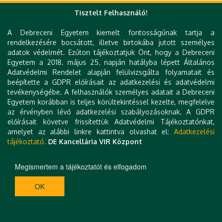
Tisztelt Felhasználó!
Gyorslinkek
A Debreceni Egyetem kiemelt fontosságúnak tartja a
DE telefonkönyv
rendelkezésére bocsátott, illetve birtokába jutott személyes
e-Organogram
adatok védelmét. Ezúton tájékoztatjuk Önt, hogy a Debreceni
KK Orvoskereső
Egyetem a 2018. május 25. napján hatályba lépett Általános
KK Szakrendelés kereső
Adatvédelmi Rendelet alapján felülvizsgálta folyamatait és
KK Betegségkereső
beépítette a GDPR előírásait az adatkezelési és adatvédelmi
Várólista
tevékenységébe. A felhasználók személyes adatait a Debreceni
Klinikai térkép
Egyetem korábban is teljes körültekintéssel kezelte, megfelelve
Levelezés
az érvényben lévő adatkezelési szabályozásoknak. A GDPR
Állásajánlatok
előírásait követve frissítettük Adatvédelmi Tájékoztatónkat,
Hibabejelentés
amelyet az alábbi linkre kattintva olvashat el:
Adatkezelési
Kapcsolat
tájékoztató.
DE Kancellária VIR Központ
Technikai információk
Impresszum
Megismertem a tájékoztatót és elfogadom
H-4032 DEBRECEN, NAGYERDEI KÖRÚT 98. | TEL.: +36 52 411 717 | E-MAIL:
OK
RADIOLOGIA@MED:UNIDEB:HU