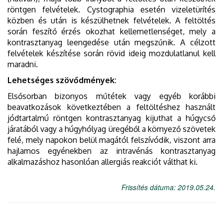
röntgen felvételek. Cystographia esetén vizeletürítés
közben és után is készülhetnek felvételek. A feltöltés
során feszítő érzés okozhat kellemetlenséget, mely a
kontrasztanyag leengedése után megszűnik. A célzott
felvételek készítése során rövid ideig mozdulatlanul kell
maradni.
Lehetséges szövődmények:
Elsősorban bizonyos műtétek vagy egyéb korábbi
beavatkozások következtében a feltöltéshez használt
jódtartalmú röntgen kontrasztanyag kijuthat a húgycső
járatából vagy a húgyhólyag üregéből a környező szövetek
felé, mely napokon belül magától felszívódik, viszont arra
hajlamos egyénekben az intravénás kontrasztanyag
alkalmazáshoz hasonlóan allergiás reakciót válthat ki.
Frissítés dátuma: 2019.05.24.