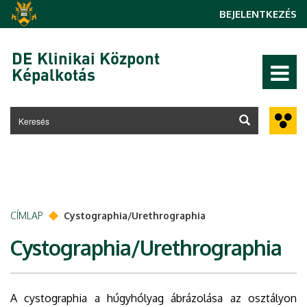
Ugrás a tartalomra
BEJELENTKEZÉS
DE Klinikai Központ
Képalkotás
CÍMLAP
Cystographia/Urethrographia
Cystographia/Urethrographia
A cystographia a húgyhólyag ábrázolása az osztályon