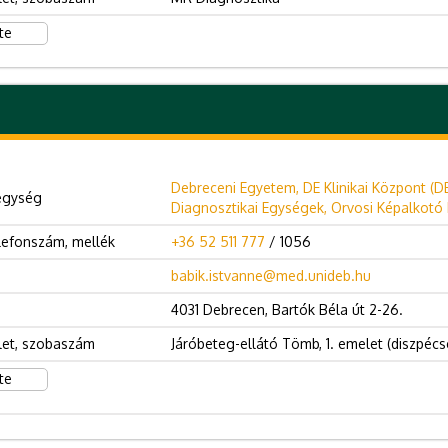
te
Debreceni Egyetem, DE Klinikai Központ (D
egység
Diagnosztikai Egységek, Orvosi Képalkotó K
lefonszám, mellék
+36 52 511 777
/ 1056
babik.istvanne@med.unideb.hu
4031 Debrecen, Bartók Béla út 2-26.
let, szobaszám
Járóbeteg-ellátó Tömb, 1. emelet (diszpécse
te