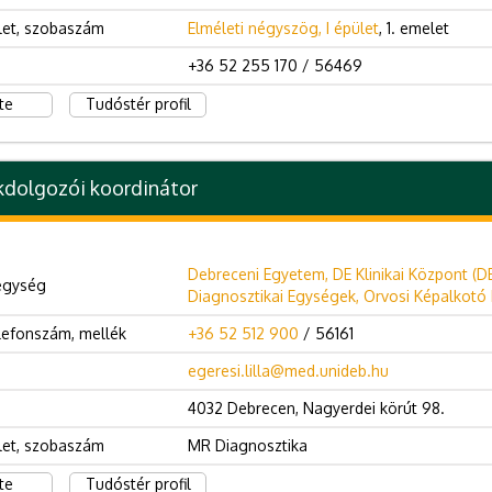
let, szobaszám
Elméleti négyszög, I épület
, 1. emelet
+36 52 255 170 / 56469
te
Tudóstér profil
dolgozói koordinátor
Debreceni Egyetem, DE Klinikai Központ (D
egység
Diagnosztikai Egységek, Orvosi Képalkotó K
lefonszám, mellék
+36 52 512 900
/ 56161
egeresi.lilla@med.unideb.hu
4032 Debrecen, Nagyerdei körút 98.
let, szobaszám
MR Diagnosztika
te
Tudóstér profil