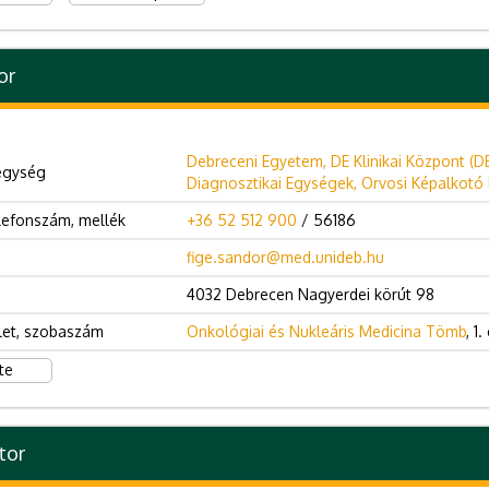
or
Debreceni Egyetem, DE Klinikai Központ (D
egység
Diagnosztikai Egységek, Orvosi Képalkotó K
lefonszám, mellék
+36 52 512 900
/ 56186
fige.sandor@med.unideb.hu
4032 Debrecen Nagyerdei körút 98
let, szobaszám
Onkológiai és Nukleáris Medicina Tömb
, 1
te
tor