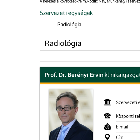
A keresés a következőkre működik: Név, Munkahely (szervez
Szervezeti egységek
Radiológia
Radiológia
Prof. Dr. Berényi Ervin
klinikaigazga
Szervezeti 
Központi te
E-mail
Cím