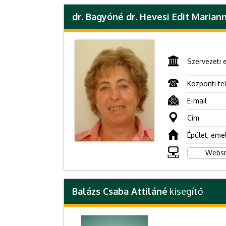
dr. Bagyóné dr. Hevesi Edit Marian
Szervezeti 
Központi te
E-mail
Cím
Épület, eme
Websi
Balázs Csaba Attiláné
kisegítő