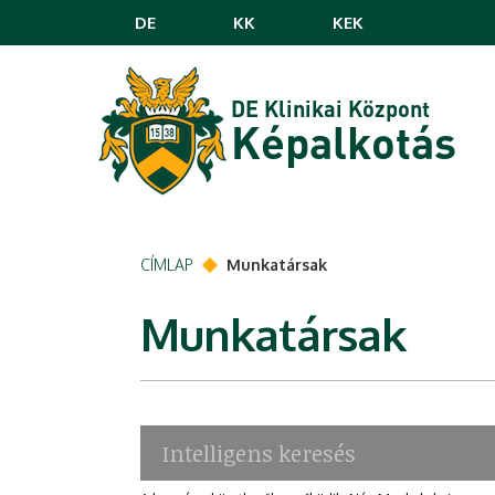
Ugrás a tartalomra
DE
KK
KEK
DE Klinikai Központ
Képalkotás
CÍMLAP
Munkatársak
Munkatársak