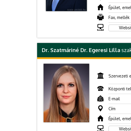
Épület, eme
Fax, mellék
Websi
Dr. Szatmáriné Dr. Egeresi Lilla
szak
Szervezeti 
Központi te
E-mail
Cím
Épület, eme
Websi