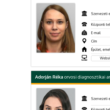
Szervezeti 
Központi te
E-mail
Cím
Épület, eme
Websi
Adorján Réka
orvosi diagnosztikai an
Szervezeti 
Központi te