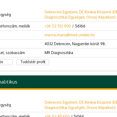
Debreceni Egyetem, DE Klinikai Központ (D
egység
Diagnosztikai Egységek, Orvosi Képalkotó K
lefonszám, mellék
+36 52 512 900
/ 56166
marosi.maria@med.unideb.hu
4032 Debrecen, Nagyerdei körút 98.
let, szobaszám
MR Diagnosztika
te
Tudóstér profil
alitikus
Debreceni Egyetem, DE Klinikai Központ (D
egység
Diagnosztikai Egységek, Orvosi Képalkotó K
lefonszám, mellék
+36 52 411 600
/ 56166