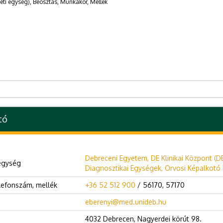
eti egység), Beosztás, Munkakör, Mellék
tó
Debreceni Egyetem, DE Klinikai Központ (D
egység
Diagnosztikai Egységek, Orvosi Képalkotó K
lefonszám, mellék
+36 52 512 900
/ 56170, 57170
eberenyi@med.unideb.hu
4032 Debrecen, Nagyerdei körút 98.