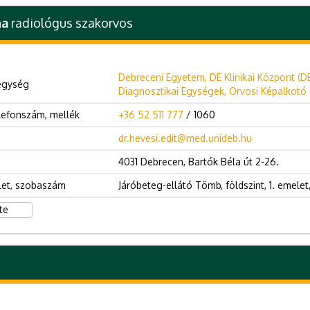
na
radiológus szakorvos
Debreceni Egyetem, DE Klinikai Központ (D
egység
Diagnosztikai Egységek, Orvosi Képalkotó K
lefonszám, mellék
+36 52 511 777
/ 1060
dr.hevesi.edit@med.unideb.hu
4031 Debrecen, Bartók Béla út 2-26.
let, szobaszám
Járóbeteg-ellátó Tömb, földszint, 1. emelet,
te