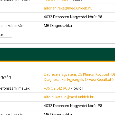
adorjan.reka@med.unideb.hu
4032 Debrecen Nagyerdei körút 98
let, szobaszám
MR Diagnosztika
te
Debreceni Egyetem, DE Klinikai Központ (D
egység
Diagnosztikai Egységek, Orvosi Képalkotó K
lefonszám, mellék
+36 52 512 900
/ 56161
alfoldi.katalin@med.unideb.hu
4032 Debrecen Nagyerdei körút 98
let, szobaszám
MR Diagnosztika