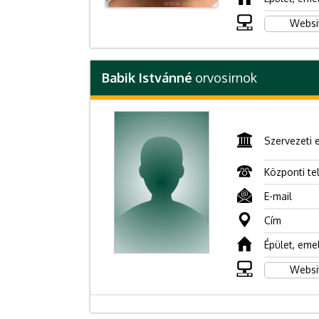
Websi
Babik Istvánné
orvosirnok
Szervezeti 
Központi te
E-mail
Cím
Épület, eme
Websi