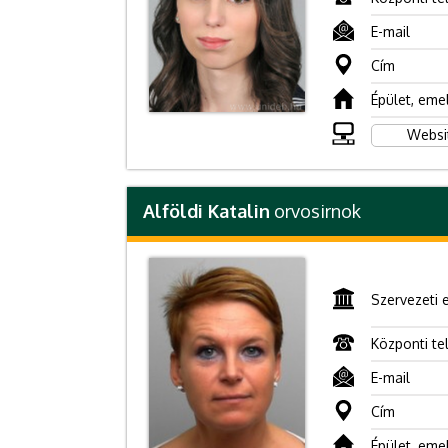
E-mail
Cím
Épület, eme
Websi
Alföldi Katalin
orvosirnok
Szervezeti 
Központi te
E-mail
Cím
Épület, eme