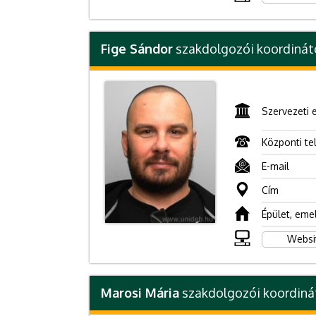
Fige Sándor
szakdolgozói koordinát
Szervezeti 
Központi te
E-mail
Cím
Épület, eme
Websi
Marosi Mária
szakdolgozói koordiná